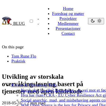
Home
Foredrag og møter
Prosjekter
BLUG
Medlemmer
Presentasjoner
Contact
On this page
Tom Rune Flo
Praktisk
Utvikling av storskala
overvåkingsløsning basert på
Recent & Upcoming Talks
Norsk sky for alle? Dataverket - en vei mot et fød
tjenester med åpen kildekode
Hva har (kan) CRA - EU Cyber Resilience Act gjo
Social anarchic, mad, and misbehaving agents col
2018-05-31
·
·
2 min read
Why Open Source is the key for Privacy and Digi