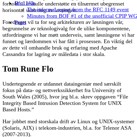
Rfc1149s
forhold til å skulle understøtte en tilnærmet ubegrenset
The informal report from the RFC 1149 event
horisontal skalering av løsningen.
Minutes from BOF #1 of the unofficial CPIP W
Foredraget vil ta for seg arkitekturen av løsningen vår,
Posts
begrunnelse av teknologivalg for de ulike komponentene,
utfordringene vi har møtt underveis, samt løsningene vi har
funnet og lærdommen vi har fått i prosessen. En viktig del
av dette vil omhandle bruk og erfaring med Apache
Cassandra for lagring av måledata i stor skala.
Tom Rune Flo
Undertegnende er utdannet dataingeniør med særskilt
fokus på data- og nettverkssikkerhet fra University of
South Wales (2005), hvor jeg bl.a. skrev oppgaven “File
Integrity Based Intrusion Detection System for UNIX
Based Hosts.”
Har jobbet med storskala drift av Linux og UNIX-systemer
(Solaris, AIX) i telekom-industrien, bl.a. for Telenor ASA
(2007-2013).