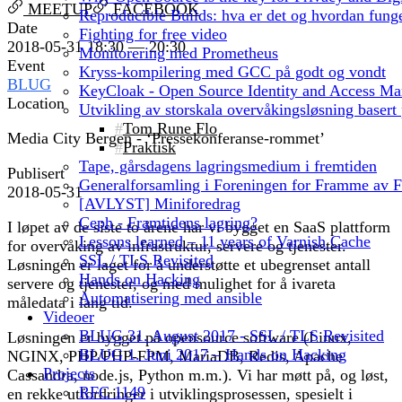
MEETUP
FACEBOOK
Reproducible Builds: hva er det og hvordan funge
Date
Fighting for free video
2018-05-31 18:30 — 20:30
Monitorering med Prometheus
Event
Kryss-kompilering med GCC på godt og vondt
BLUG
KeyCloak - Open Source Identity and Access M
Location
Utvikling av storskala overvåkingsløsning basert
Tom Rune Flo
Media City Bergen - ‘Pressekonferanse-rommet’
Praktisk
Tape, gårsdagens lagringsmedium i fremtiden
Publisert
Generalforsamling i Foreningen for Framme av 
2018-05-31
[AVLYST] Miniforedrag
Ceph - Framtidens lagring?
I løpet av de siste to årene har vi bygget en SaaS plattform
Lessons learned – 11 years of Varnish Cache
for overvåking av infrastruktur, servere og tjenester.
SSL / TLS Revisited
Løsningen er laget for å understøtte et ubegrenset antall
Hands on Hacking
servere og tjenester, og med mulighet for å ivareta
Automatisering med ansible
måledata i lang tid.
Videoer
BLUG 31. August 2017 - SSL / TLS Revisited
Løsningen er bygget på opensource software (Linux,
BLUG 1. Juni 2017 – Hands on Hacking
NGINX, PHP/PHP-FPM, MariaDB, Redis, Apache
Projects
Cassandra, node.js, Python m.m.). Vi har møtt på, og løst,
RFC 1149
en rekke utfordringer i utviklingsprosessen, spesielt i