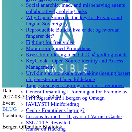
Social anarchic, mad, and misbehaving agents
collaboratively solving tasks
Why Open Source is the key for Privacy and
Digital Sovereignty
Reproducible Builds: hva er det og hvordan
fungerer det?
Fighting for free video
Monitorering med Prometheus
Kryss-kompilering med GCC på godt og vondt
KeyCloak - Open Source Identity and Access
Management
Utvikling av storskala overvåkingsløsning basert
på tjenester med åpen kildekode
Tape, gårsdagens lagringsmedium i fremtiden
Date
Generalforsamling i Foreningen for Framme av
2017-03-30 18:30 — 20:00
Fri Programvare i Bergen og Omegn
Event
[AVLYST] Miniforedrag
BLUG
Ceph - Framtidens lagring?
Location
Lessons learned – 11 years of Varnish Cache
SSL / TLS Revisited
Bergen Offentlige Bibliotek
Hands on Hacking