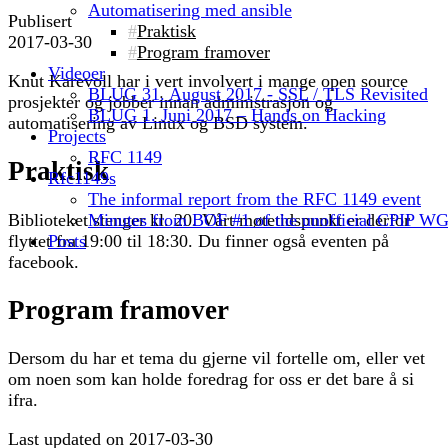
Automatisering med ansible
Publisert
Praktisk
2017-03-30
Program framover
Videoer
Knut Karevoll har i vert involvert i mange open source
BLUG 31. August 2017 - SSL / TLS Revisited
prosjekter og jobber innan administrasjon og
BLUG 1. Juni 2017 – Hands on Hacking
automatisering av Linux og BSD system.
Projects
RFC 1149
Praktisk
Rfc1149s
The informal report from the RFC 1149 event
Biblioteket stenger kl. 20. Vårt møtetidspunkt er derfor
Minutes from BOF #1 of the unofficial CPIP W
flyttet fra 19:00 til 18:30. Du finner også eventen på
Posts
facebook.
Program framover
Dersom du har et tema du gjerne vil fortelle om, eller vet
om noen som kan holde foredrag for oss er det bare å si
ifra.
Last updated on
2017-03-30