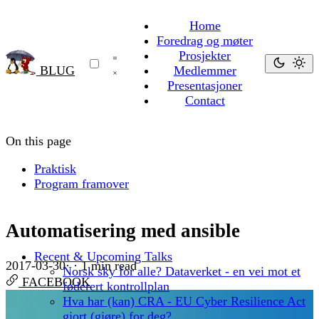
Home
Foredrag og møter
Prosjekter
BLUG
Medlemmer
Presentasjoner
Contact
On this page
Praktisk
Program framover
Automatisering med ansible
Recent & Upcoming Talks
2017-03-30
·
·
1 min read
Norsk sky for alle? Dataverket - en vei mot et
FACEBOOK
føderert kontrollplan
Hva har (kan) CRA - EU Cyber Resilience Act
gjort (gjøre) for deg?